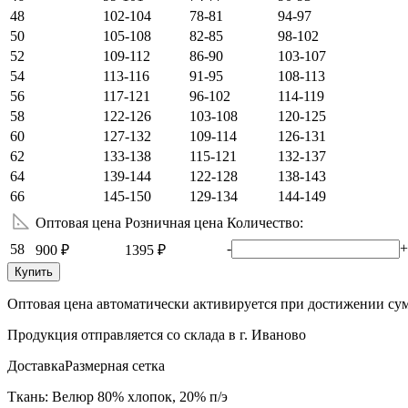
48
102-104
78-81
94-97
50
105-108
82-85
98-102
52
109-112
86-90
103-107
54
113-116
91-95
108-113
56
117-121
96-102
114-119
58
122-126
103-108
120-125
60
127-132
109-114
126-131
62
133-138
115-121
132-137
64
139-144
122-128
138-143
66
145-150
129-134
144-149
Оптовая цена
Розничная цена
Количество:
-
+
58
900 ₽
1395 ₽
Купить
Оптовая цена автоматически активируется при достижении сум
Продукция отправляется со склада в г. Иваново
Доставка
Размерная сетка
Ткань: Велюр 80% хлопок, 20% п/э