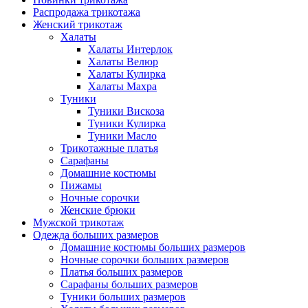
Распродажа трикотажа
Женский трикотаж
Халаты
Халаты Интерлок
Халаты Велюр
Халаты Кулирка
Халаты Махра
Туники
Туники Вискоза
Туники Кулирка
Туники Масло
Трикотажные платья
Сарафаны
Домашние костюмы
Пижамы
Ночные сорочки
Женские брюки
Мужской трикотаж
Одежда больших размеров
Домашние костюмы больших размеров
Ночные сорочки больших размеров
Платья больших размеров
Сарафаны больших размеров
Туники больших размеров