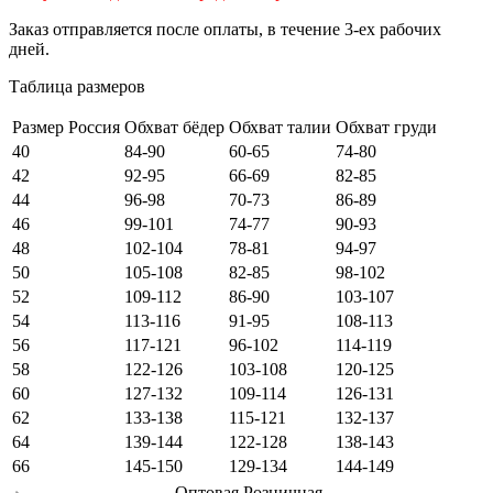
Заказ отправляется после оплаты, в течение 3-ех рабочих
дней.
Таблица размеров
Размер Россия
Обхват бёдер
Обхват талии
Обхват груди
40
84-90
60-65
74-80
42
92-95
66-69
82-85
44
96-98
70-73
86-89
46
99-101
74-77
90-93
48
102-104
78-81
94-97
50
105-108
82-85
98-102
52
109-112
86-90
103-107
54
113-116
91-95
108-113
56
117-121
96-102
114-119
58
122-126
103-108
120-125
60
127-132
109-114
126-131
62
133-138
115-121
132-137
64
139-144
122-128
138-143
66
145-150
129-134
144-149
Оптовая
Розничная